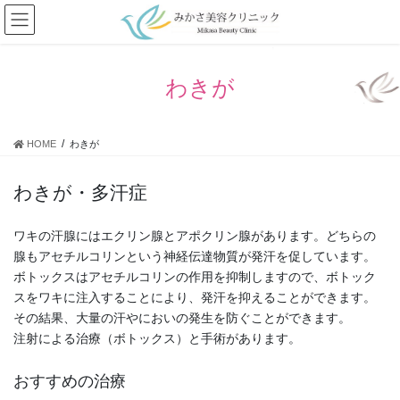
コ
ナ
ン
ビ
テ
ゲ
ン
ー
わきが
ツ
シ
に
ョ
移
ン
動
に
HOME
わきが
移
動
わきが・多汗症
ワキの汗腺にはエクリン腺とアポクリン腺があります。どちらの
腺もアセチルコリンという神経伝達物質が発汗を促しています。
ボトックスはアセチルコリンの作用を抑制しますので、ボトック
スをワキに注入することにより、発汗を抑えることができます。
その結果、大量の汗やにおいの発生を防ぐことができます。
注射による治療（ボトックス）と手術があります。
おすすめの治療