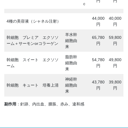
円
円
ｃ
44,000
40,000
4種の美容液（シャネル注射）
円
円
羊水幹
幹細胞 プレミア エクソソ
65,780
59,800
細胞由
ーム＋サーモンorコラーゲン
円
円
来
脂肪幹
幹細胞 スイート エクソソ
54,780
49,800
細胞由
ーム
円
円
来
神経幹
43,780
39,800
幹細胞 キュート 培養上清
細胞由
円
円
来
副作用
：針跡、内出血、腫脹、赤み、違和感