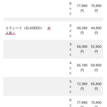
６
77,880
70,800
ｃ
円
円
ｃ
２
エラシード（ELASEED）
大
49,280
44,800
ｃ
人気！
円
円
ｃ
３
58,080
52,800
ｃ
円
円
ｃ
４
66,780
59,800
ｃ
円
円
ｃ
５
72,380
65,800
ｃ
円
円
ｃ
６
77,880
70,800
ｃ