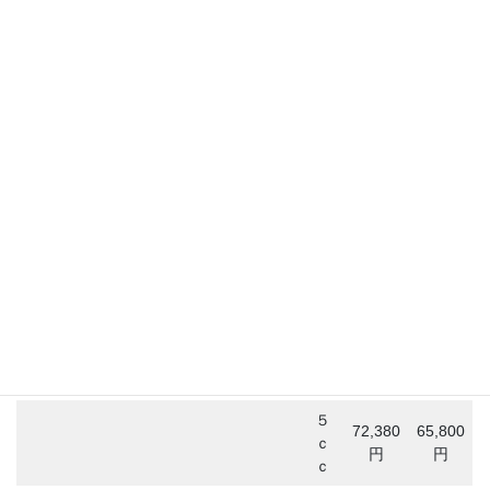
麻酔クリーム代込み
薬剤
会員価
定価
格
２
スネコス（SUNEKOS
49,280
44,800
ｃ
Performa）
おすすめ！
円
円
ｃ
３
58,080
52,800
ｃ
円
円
ｃ
４
65,780
59,800
ｃ
円
円
ｃ
５
72,380
65,800
ｃ
円
円
ｃ