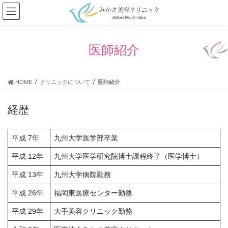
コ
ナ
ン
ビ
テ
ゲ
ン
ー
医師紹介
ツ
シ
に
ョ
移
ン
動
に
HOME
クリニックについて
医師紹介
移
動
経歴
平成 7年
九州大学医学部卒業
平成 12年
九州大学医学研究院博士課程終了（医学博士）
平成 13年
九州大学病院勤務
平成 26年
福岡東医療センター勤務
平成 29年
大手美容クリニック勤務